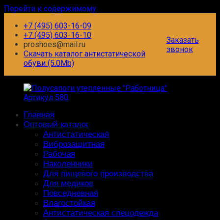
Перейти к содержимому
+7 (495) 603-16-09
+7 (495) 603-16-10
Заказать
proshoes@mail.ru
звонок
Скачать каталог антистатической
обуви (5.0Mb)
Главная
Центр
Оптовый каталог
Профессиональной
Антистатическая
Обуви
Виброзащитная
Рабочая
Производство
Наколенники
и
Для пищевого производства
оптовая
Для медиков
продажа
Повседневная
профессиональной
Влагостойкая
обуви
Антистатическая спецодежда