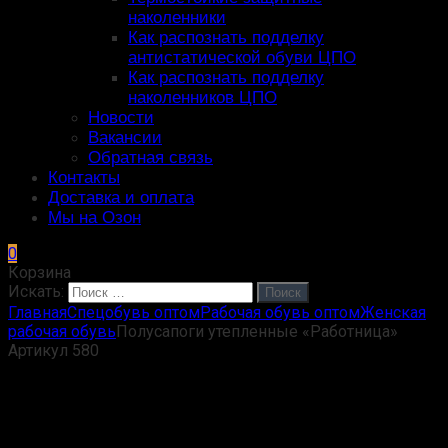
наколенники
Как распознать подделку
антистатической обуви ЦПО
Как распознать подделку
наколенников ЦПО
Новости
Вакансии
Обратная связь
Контакты
Доставка и оплата
Мы на Озон
0
Корзина
Искать:
Поиск
Главная
Спецобувь оптом
Рабочая обувь оптом
Женская
рабочая обувь
Полусапоги утепленные «Работница»
Артикул 580