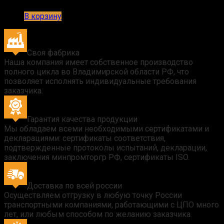
В корзину
Своя фабрика
Наша компания имеет собственное производство
полного цикла во Владимирской области РФ, что
позволяет исполнять индивидуальные требования
заказчика.
Гарантия качества продукции
Мы обладаем всеми необходимыми сертификатами и
декларациями: сертификаты соответствия,
подтвержденные протоколы испытаний, декларации,
заключения минпромторгр РФ, сертификаты ISO.
Доставка по всей россии
Осуществляем отгрузку в любую точку России
транспортными компаниями, работающими с ЦПО много
лет, или любым способом по желанию заказчика.