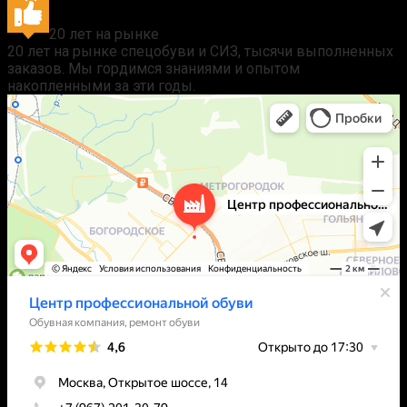
20 лет на рынке
20 лет на рынке спецобуви и СИЗ, тысячи выполненных
заказов. Мы гордимся знаниями и опытом
накопленными за эти годы.