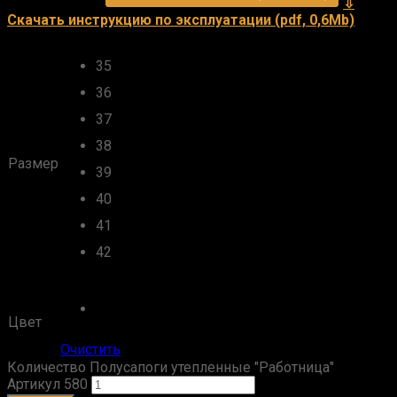
⇩
Скачать инструкцию по эксплуатации (pdf, 0,6Mb)
35
36
37
38
Размер
39
40
41
42
Цвет
Очистить
Количество Полусапоги утепленные "Работница"
Артикул 580